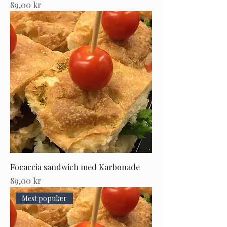
Pris
89,00 kr
Focaccia sandwich med Karbonade
Pris
89,00 kr
Mest populær