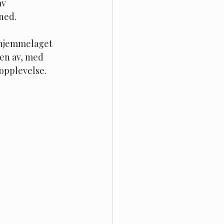
v 
ned.
 hjemmelaget 
nen av, med 
topplevelse.