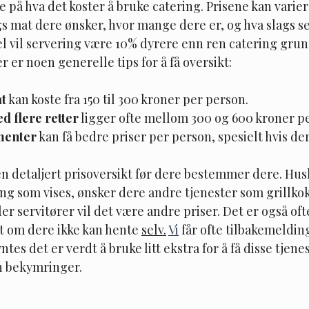
re på hva det koster å bruke catering. Prisene kan varie
s mat dere ønsker, hvor mange dere er, og hva slags se
l vil servering være 10% dyrere enn ren catering grun
er noen generelle tips for å få oversikt:
t
 kan koste fra 150 til 300 kroner per person.
d flere retter
 ligger ofte mellom 300 og 600 kroner p
menter
 kan få bedre priser per person, spesielt hvis d
en detaljert prisoversikt før dere bestemmer dere. Husk
ng som vises, ønsker dere andre tjenester som grillkok
er servitører vil det være andre priser. Det er også oft
t om dere ikke kan hente 
selv.
Vi
 får ofte tilbakemelding
es det er verdt å bruke litt ekstra for å få disse tjenest
n bekymringer. 