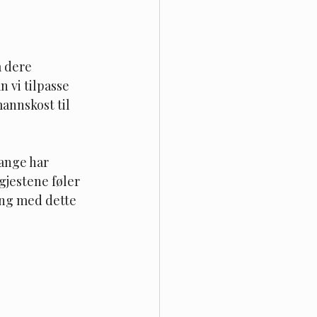
 dere 
 vi tilpasse 
annskost til 
Mange har 
gjestene føler 
ing med dette 