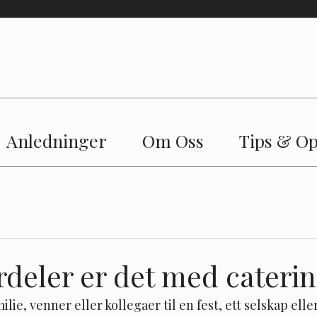
TELEMARK CATERING
Hemmeligheten ligger i
grillen
Anledninger
Om Oss
Tips & Op
rdeler er det med cateri
ilie, venner eller kollegaer til en fest, ett selskap ell