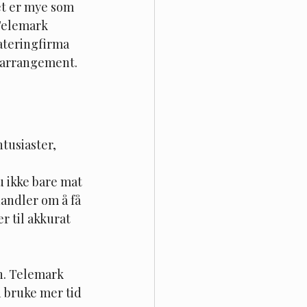
et er mye som 
Telemark 
ateringfirma 
t arrangement.
tusiaster, 
u ikke bare mat 
andler om å få 
r til akkurat 
n. Telemark 
n bruke mer tid 