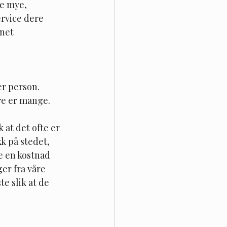
re mye, 
rvice dere 
net 
er person.
ere er mange.
 at det ofte er 
k på stedet, 
e en kostnad 
er fra våre 
e slik at de 