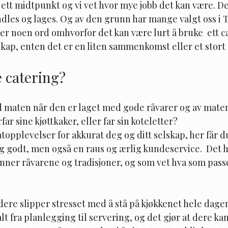
ett midtpunkt og vi vet hvor mye jobb det kan være. D
ndles og lages. Og av den grunn har mange valgt oss i 
r noen ord omhvorfor det kan være lurt å bruke  ett c
lskap, enten det er en liten sammenkomst eller et stor
e catering?
 maten når den er laget med gode råvarer og av maten
ar sine kjøttkaker, eller far sin koteletter? 
topplevelser for akkurat deg og ditt selskap, her får d
g godt, men også en raus og ærlig kundeservice.  Det h
enner råvarene og tradisjoner, og som vet hva som passe
 dere slipper stresset med å stå på kjøkkenet hele dage
alt fra planlegging til servering, og det gjør at dere ka