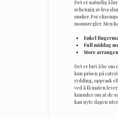
Det er naturlig å lu
avhengig av hva slag
ønsker. For eksempe
momsregler. Men her 
Enkel fingerma
Full middag me
Store arrange
Det er lurt å be om 
kun prisen på cateri
rydding, oppvask ell
ved å få maten lever
kunuder om at de synt
kan nyte dagen ute