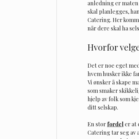
anledning er maten 
skal planlegges, ha
Catering. Her komme
når dere skal ha se
Hvorfor velg
Det er noe eget med
hvem husker ikke farf
Vi ønsker å skape ma
som smaker skikkeli
hjelp av folk som kj
ditt selskap.
En stor 
fordel
 er at
Catering tar seg av 