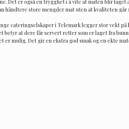
 Det er også en trygghet i å vite at maten blir laget a
an håndtere store mengder mat uten at kvaliteten går 
ange cateringselskaper i Telemark legger stor vekt på
t betyr at dere får servert retter som er laget fra bun
det er mulig. Det gir en ekstra god smak og en ekte ma