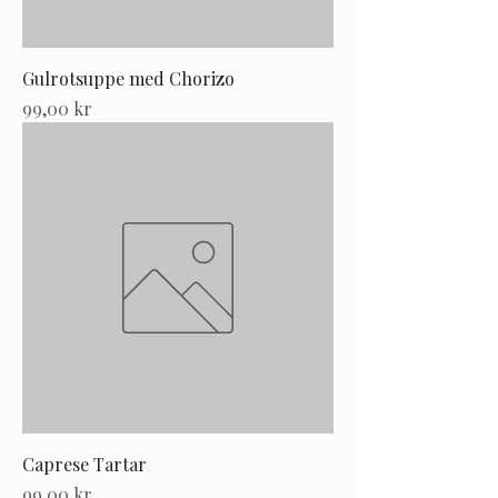
Gulrotsuppe med Chorizo
Pris
99,00 kr
Caprese Tartar
Pris
99,00 kr