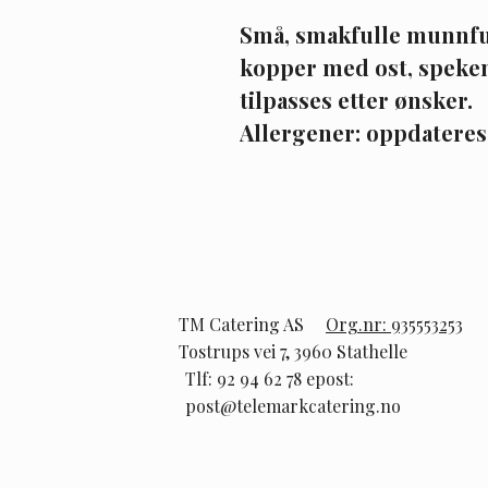
Små, smakfulle munnful
kopper med ost, spekem
tilpasses etter ønsker. 
Allergener: oppdateres
TM Catering AS
Org.nr: 935553253
Tostrups vei 7, 3960 Stathelle
Tlf: 92 94 62 78 epost:
post@telemarkcatering.no