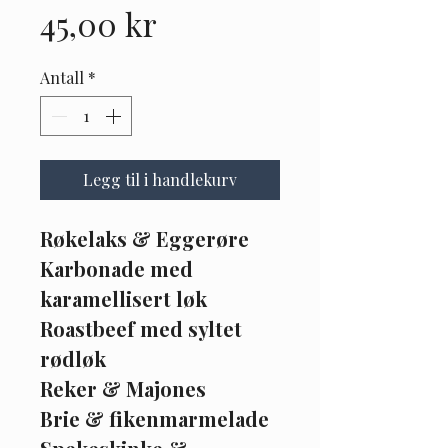
Pris
45,00 kr
Antall
*
Legg til i handlekurv
Røkelaks & Eggerøre
Karbonade med 
karamellisert løk
Roastbeef med syltet 
rødløk
Reker & Majones
Brie & fikenmarmelade