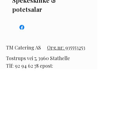
Spekeskinke & 
potetsalar
TM Catering AS
Org.nr: 935553253
Tostrups vei 7, 3960 Stathelle
Tlf:
92 94 62 78
epost:
post@telemarkcatering.no
Følg oss
Instagram